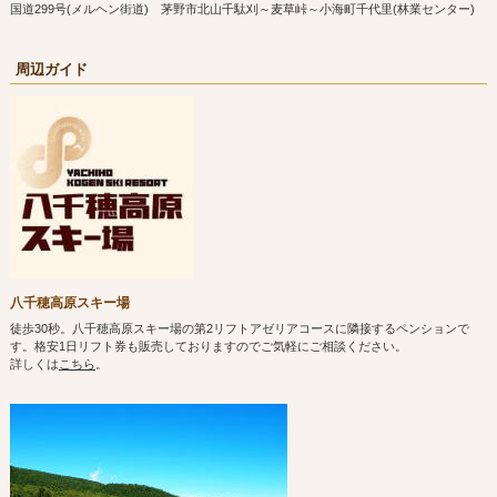
国道299号(メルヘン街道) 茅野市北山千駄刈～麦草峠～小海町千代里(林業センター)
周辺ガイド
八千穂高原スキー場
徒歩30秒。八千穂高原スキー場の第2リフトアゼリアコースに隣接するペンションで
す。格安1日リフト券も販売しておりますのでご気軽にご相談ください。
詳しくは
こちら
。