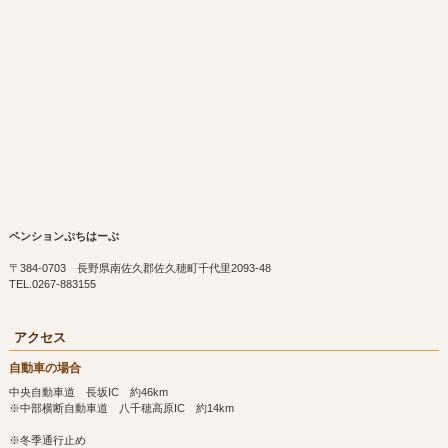
ペンションぷちはーぶ
〒384-0703 長野県南佐久郡佐久穂町千代里2093-48
TEL.0267-883155
アクセス
自動車の場合
中央自動車道 長坂IC 約46km
※中部横断自動車道 八千穂高原IC 約14km
※冬季通行止め