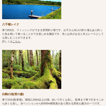
八千穂レイク
車で約5分。フィッシングができる管理釣り場です。お子さん向けの釣り場もあり釣っ
た魚を焼いて食べることができ楽しめる施設です。冬には氷がはると氷上レースとして
も楽しむことができます。
詳しくは
こちら
。
白駒の池(苔の森)
車で15分(駐車場)。標高2,100m以上の湖。歩いて行くも良し、駐車まで車で行きそこか
ら歩くも良し。当ペンションから約500m標高差があり変わる景色も魅力の一つです。